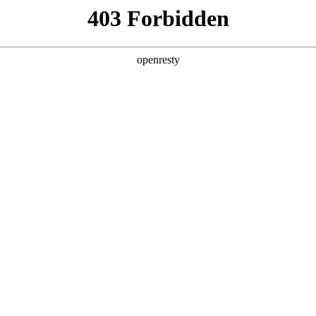
企业业务
个人业务
了解我们
投资者
件
>
穿戴显示
0.95寸至2寸的产品，具有纯圆/R角设计、超窄边框
EN
Global
用于智能手表、智能手环等设备
智慧手表
时尚饰品