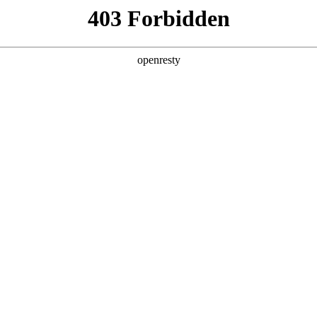
企业业务
个人业务
了解我们
投资者
EN
Global
暂无数据
创新平台
投资者关系
技术策源地开放课题
信息